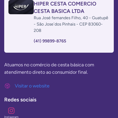
HIPER CESTA COMERCIO
CESTA BASICA LTDA
Rua José fernandes Filho, 40 - Guatupê
- São Jose´dos Pinhais - CEP 83060-
208
(41) 99899-8765
Atuamos no comércio de cesta básica com
atendimento direto ao consumidor final.
Visitar o website
Redes sociais
instagram